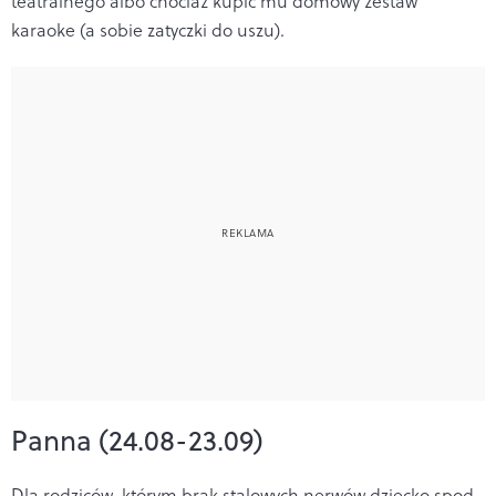
teatralnego albo chociaż kupić mu domowy zestaw
karaoke (a sobie zatyczki do uszu).
Panna (24.08-23.09)
Dla rodziców, którym brak stalowych nerwów dziecko spod