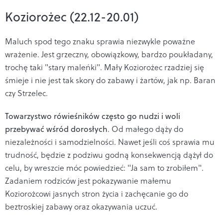
Koziorożec (22.12-20.01)
Maluch spod tego znaku sprawia niezwykle poważne
wrażenie. Jest grzeczny, obowiązkowy, bardzo poukładany,
trochę taki "stary maleńki". Mały Koziorożec rzadziej się
śmieje i nie jest tak skory do zabawy i żartów, jak np. Baran
czy Strzelec.
Towarzystwo rówieśników często go nudzi i woli
przebywać wśród dorosłych
. Od małego dąży do
niezależności i samodzielności. Nawet jeśli coś sprawia mu
trudność, będzie z podziwu godną konsekwencją dążył do
celu, by wreszcie móc powiedzieć: "Ja sam to zrobiłem".
Zadaniem rodziców jest pokazywanie małemu
Koziorożcowi jasnych stron życia i zachęcanie go do
beztroskiej zabawy oraz okazywania uczuć.