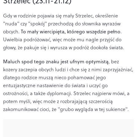
Strzelec (23.11-21.12)
Gdy w rodzinie pojawia się mały Strzelec, określenie
"nuda" czy "spokój" przechodzą do słownika wyrazów
obcych.
To mały wiercipięta, którego wszędzie pełno
.
Uwielbia podróżować, więc może mu nagle przyjść do
głowy, że pakuje się i wyrusza w podróż dookoła świata.
Maluch spod tego znaku jest ufnym optymistą
, bez
kozery zaczepia obcych ludzi i chce się z nimi zaprzyjaźniać,
dlatego rodzice muszą nieco pohamować jego
entuzjastyczne nastawienie do świata i uczyć go
ostrożności, a także dyplomacji. Strzelec najpierw mówi, a
potem myśli, więc może z rozbrajającą szczerością
zakomunikować cioci, że "grubo wygląda w tej sukience".