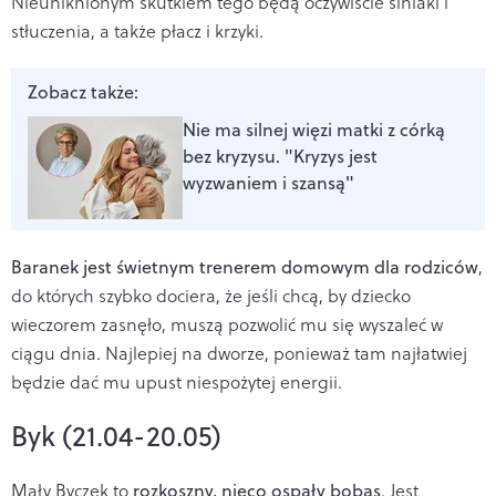
Nieuniknionym skutkiem tego będą oczywiście siniaki i
stłuczenia, a także płacz i krzyki.
Zobacz także:
Nie ma silnej więzi matki z córką
bez kryzysu. "Kryzys jest
wyzwaniem i szansą"
Baranek jest świetnym trenerem domowym dla rodziców
,
do których szybko dociera, że jeśli chcą, by dziecko
wieczorem zasnęło, muszą pozwolić mu się wyszaleć w
ciągu dnia. Najlepiej na dworze, ponieważ tam najłatwiej
będzie dać mu upust niespożytej energii.
Byk (21.04-20.05)
Mały Byczek to
rozkoszny, nieco ospały bobas
. Jest