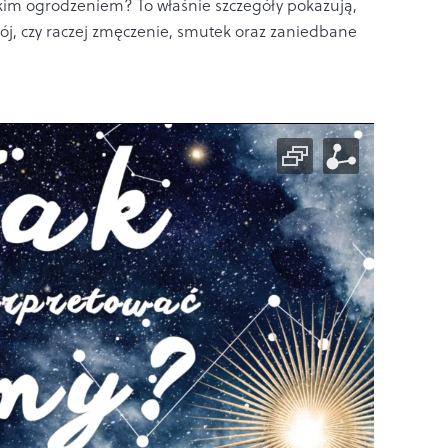
kim ogrodzeniem? To właśnie szczegóły pokazują,
wój, czy raczej zmęczenie, smutek oraz zaniedbane