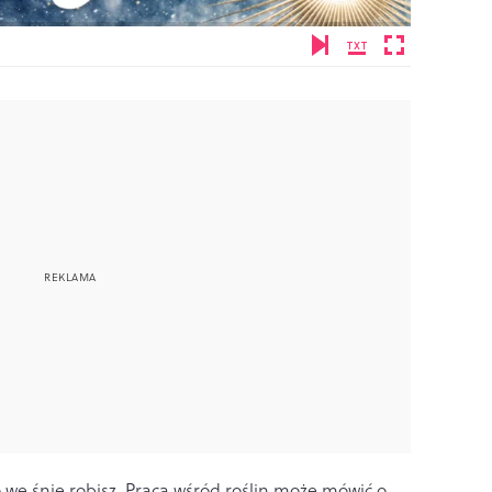
 we śnie robisz. Praca wśród roślin może mówić o