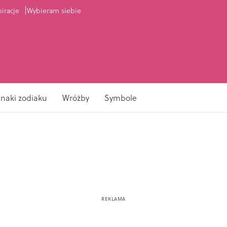
piracje
Wybieram siebie
naki zodiaku
Wróżby
Symbole