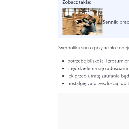
Zobacz także:
Sennik: prac
Symbolika snu o przyjaciółce obe
potrzebę bliskości i zrozumien
chęć dzielenia się radościam
lęk przed utratą zaufania bąd
nostalgię za przeszłością lub 