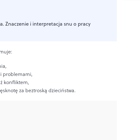
a. Znaczenie i interpretacja snu o pracy
jmuje:
ia,
i i problemami,
ź konfliktem,
tęsknotę za beztroską dzieciństwa.