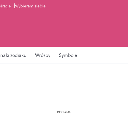
piracje
Wybieram siebie
naki zodiaku
Wróżby
Symbole