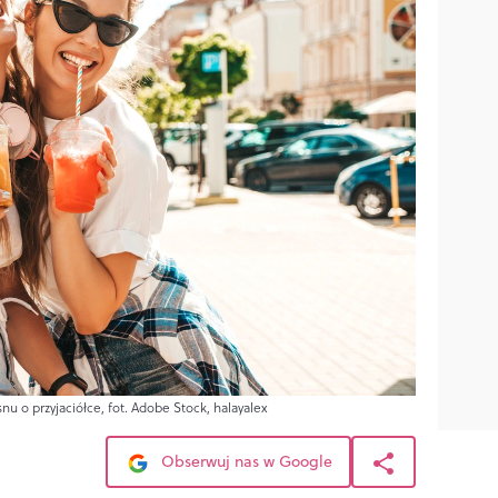
 snu o przyjaciółce, fot. Adobe Stock, halayalex
Obserwuj nas w Google