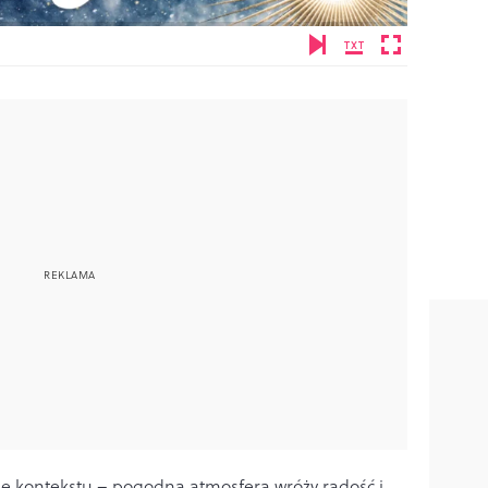
e kontekstu – pogodna atmosfera wróży radość i