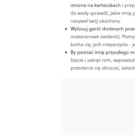
imiona na karteczkach
i przy
do wody sprawdź, jakie imię p
nazywał twój ukochany.
Wylosuj garść drobnych pr
makaronowe świderki). Pomyśl i
kocha cię, jeśli nieparzysta - 
By poznać imię przyszłego 
blacie i zakręć nim, wypowiad
przestanie się obracać, zwias