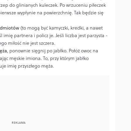
czep do glinianych kuleczek. Po wrzuceniu piłeczek
ierwsze wypłynie na powierzchnię. Tak będzie się
zedmiotów
(to mogą być kamyczki, kredki, a nawet
mię partnera i policz je. Jeśli liczba jest parzysta -
jego miłość nie jest szczera.
męża
, ponownie sięgnij po jabłko. Połóż owoc na
ając męskie imiona. To, przy którym jabłko
tuje imię przyszłego męża.