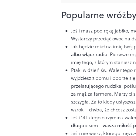
Popularne
wróżby
Jeśli masz pod ręką jabłko, m
Wystarczy przeciąć owoc na dw
Jak będzie miał na imię twój
albo włącz radio
. Pierwsze mę
imię tego, z którym staniesz 
Ptaki w dzień św. Walentego 
wyjdziesz z domu i dobrze się 
przelatującego rudzika, poślu
za mąż za farmera. Marzy ci s
szczygła. Za to kiedy usłyszy
wzrok – chyba, że chcesz zos
Jeśli 14 lutego otrzymasz wal
długopisem - wasza miłość p
Jeśli nie wiesz, którego mężc