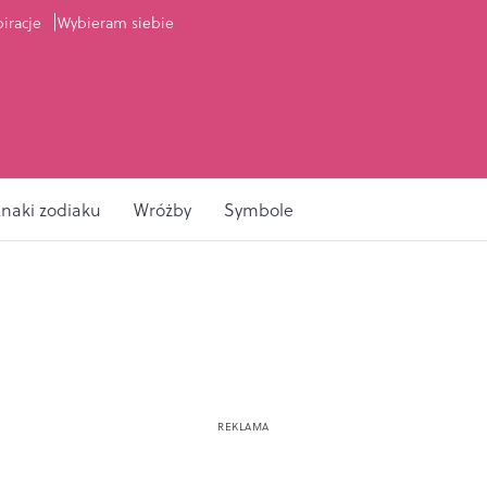
piracje
Wybieram siebie
naki zodiaku
Wróżby
Symbole