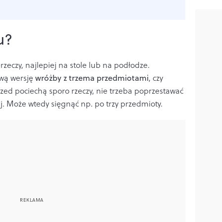
u?
zeczy, najlepiej na stole lub na podłodze.
ową wersję
wróżby z trzema przedmiotami
, czy
przed pociechą sporo rzeczy, nie trzeba poprzestawać
. Może wtedy sięgnąć np. po trzy przedmioty.