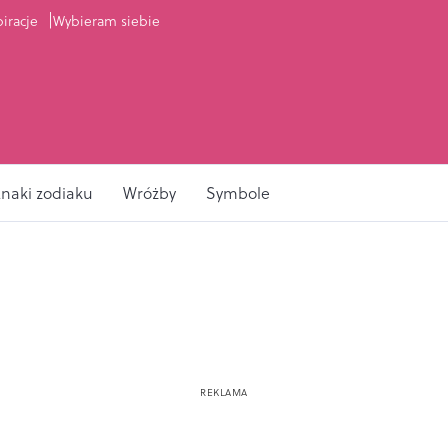
piracje
Wybieram siebie
naki zodiaku
Wróżby
Symbole