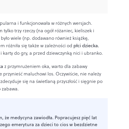
pularna i funkcjonowała w różnych wersjach.
ylko trzy rzeczy (na ogół różaniec, kieliszek i
 było wiele (np. dodawano również książkę,
m różniła się także w zależności od
płci dziecka.
 karty do gry, a przed dziewczynką nici i ubranko.
ka
z przymrużeniem oka, warto dla zabawy
e przynieść maluchowi los. Oczywiście, nie należy
 zdecyduje się na świetlaną przyszłość i sięgnie po
ko zabawa.
, że medycyna zawiodła. Popracujesz pięć lat
czego emerytura za dzieci to cios w bezdzietne