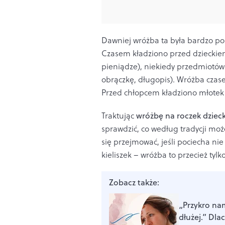
Dawniej wróżba ta była bardzo po
Czasem kładziono przed dzieckiem t
pieniądze), niekiedy przedmiotów
obrączkę, długopis). Wróżba czase
Przed chłopcem kładziono młotek i
Traktując
wróżbę na roczek dziec
sprawdzić, co według tradycji moż
się przejmować, jeśli pociecha nie
kieliszek – wróżba to przecież tyl
Zobacz także:
„Przykro nam
dłużej.” Dla