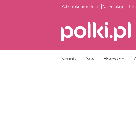
Polki rekomendują
Nasze akcje
Ins
Sennik
Sny
Horoskop
Z